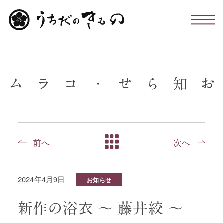
わたしたちについて
ム
ラ
コ
・
せ
ら
知
お
お仕立て・お手入れ・着付け
店舗のこと
前へ
次へ
お問い合わせ
2024年4月9日
お知らせ
お知らせ・コラム
新作の浴衣 〜 藤井絞 〜