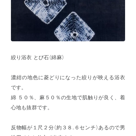
絞り浴衣 とび石（綿麻）
濃紺の地色に菱どりになった絞りが映える浴衣
です。
綿 ５０％、麻５０％の生地で肌触りが良く、着
心地も抜群です。
反物幅が１尺２分（約３８.６センチ）あるので男