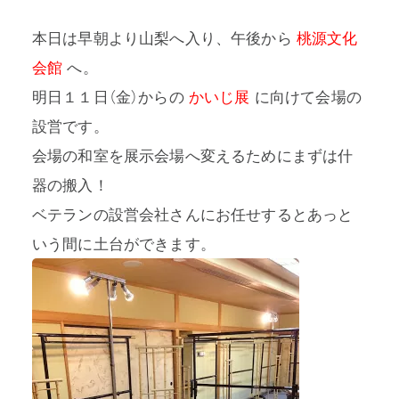
本日は早朝より山梨へ入り、午後から
桃源文化
会館
へ。
明日１１日（金）からの
かいじ展
に向けて会場の
プライバシーポリシー
設営です。
特定商取引法に基づく表記
会場の和室を展示会場へ変えるためにまずは什
器の搬入！
利用規約
ベテランの設営会社さんにお任せするとあっと
いう間に土台ができます。