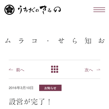
わたしたちについて
ム
ラ
コ
・
せ
ら
知
お
お仕立て・お手入れ・着付け
店舗のこと
前へ
次へ
お問い合わせ
2016年3月10日
お知らせ
お知らせ・コラム
設営が完了！