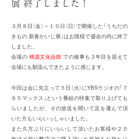
展 終了しました！
３月８日（金）～１０日（日）で開催した「うちだの
きもの 新春かいじ展」はお陰様で盛会の内に終了
プライバシーポリシー
しました。
特定商取引法に基づく表記
会場の
桃源文化会館
での催事も３年目を迎えて
会場にも馴染んできたように感じます。
利用規約
今回は会に先立って５日（火）にYBSラジオの「７
６５マックス」という番組の特集で取り上げても
らいましたが、その放送を聞いて足を運んで頂
いた方もいらいっしゃいました。
また久方ぶりにいらいして頂いたお客様や２０
年ほど前に弊店でご購入頂いた振袖をお持ちに