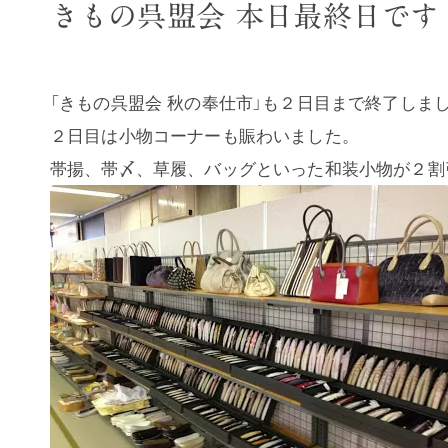
きもの呉盟会 本日最終日です
「きもの呉盟会 秋の奉仕市」も２日目まで終了しま
２日目は小物コーナーも賑わいました。
帯揚、帯〆、草履、バッグといった和装小物が２割