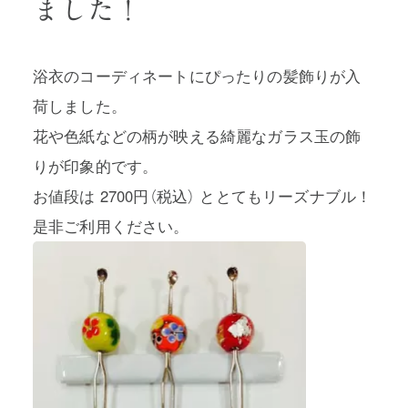
ました！
浴衣のコーディネートにぴったりの髪飾りが入
荷しました。
プライバシーポリシー
花や色紙などの柄が映える綺麗なガラス玉の飾
特定商取引法に基づく表記
りが印象的です。
お値段は 2700円（税込） ととてもリーズナブル！
利用規約
是非ご利用ください。