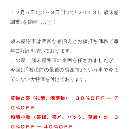
１２月６日（金）～８日（土）で「２０１３年 歳末感
謝市」を開催します！
プライバシーポリシー
歳末感謝市は豊富な品揃えとお値打ち価格で毎
特定商取引法に基づく表記
年ご好評を頂いております。
この度、歳末感謝市の企画を任されましたが、
利用規約
今回は「増税前の最後の感謝市」という事で今ま
でにない大特価を付けております。
着物と帯（礼装、洒落物） ３０％ＯＦＦ ～ ７
０％ＯＦＦ
和装小物（帯揚、帯〆、バッグ、草履）が ３
０％ＯＦＦ ～ ４０％ＯＦＦ