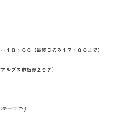
０～１８：００（最終日のみ１７：００まで）
南アルプス市飯野２９７
）
がテーマです。