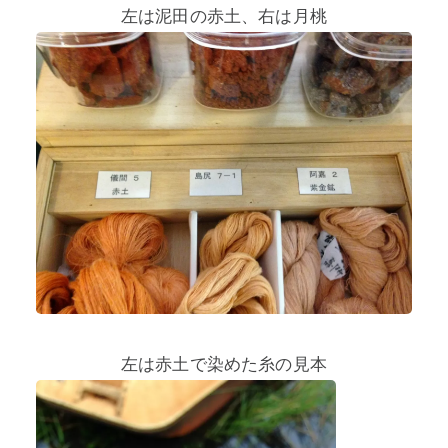
左は泥田の赤土、右は月桃
左は赤土で染めた糸の見本