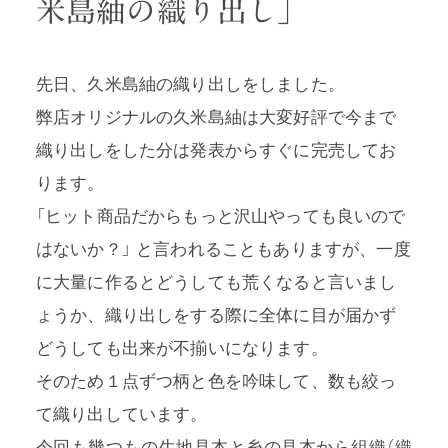
米島紬の織り出し」
先日、久米島紬の織り出しをしました。
弊店オリジナルの久米島紬は大変好評で今まで
プライバシーポリシー
織り出しをした分は発表からすぐに完売してお
特定商取引法に基づく表記
ります。
「ヒット商品だからもっと沢山やっても良いので
利用規約
はないか？」 と言われることもありますが、一度
に大量に作るとどうしても荒くなると言いまし
ょうか、織り出しをする際に全体に目が届かず
どうしても出来が不揃いになります。
そのため１点ずつ柄と色を吟味して、数も絞っ
て織り出しています。
今回も幾つもの生地見本と糸の見本から組織（織