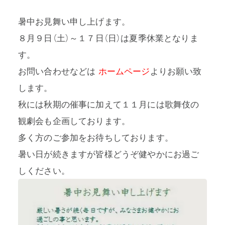
暑中お見舞い申し上げます。
８月９日（土）～１７日（日）は夏季休業となりま
す。
プライバシーポリシー
お問い合わせなどは
ホームページ
よりお願い致
特定商取引法に基づく表記
します。
秋には秋期の催事に加えて１１月には歌舞伎の
利用規約
観劇会も企画しております。
多く方のご参加をお待ちしております。
暑い日が続きますが皆様どうぞ健やかにお過ご
しください。