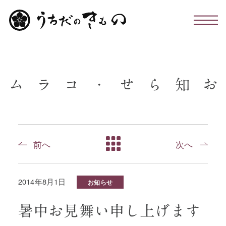
わたしたちについて
ム
ラ
コ
・
せ
ら
知
お
お仕立て・お手入れ・着付け
店舗のこと
前へ
次へ
お問い合わせ
2014年8月1日
お知らせ
お知らせ・コラム
暑中お見舞い申し上げます