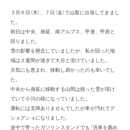
３月６日（木）、７日（金）で山梨に出張してきまし
た。
初日は中央、身延、南アルプス、甲斐、甲府と
プライバシーポリシー
回りました。
特定商取引法に基づく表記
雪の影響を懸念していましたが、私が回った地
域は２週間が過ぎて大分と溶けていました。
利用規約
天気にも恵まれ、移動し易かったのも幸いでし
た。
中央から身延に移動する山間は残った雪が溶け
ていて小川の様になっていました。
運転には支障ありませんでしたが車が汚れてグ
ショグショになりました。
途中で寄ったガソリンスタンドでも「洗車を薦め