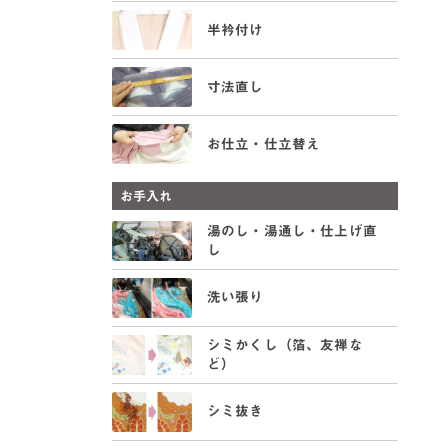
半衿付け
寸法直し
お仕立・仕立替え
お手入れ
湯のし・湯通し・仕上げ直
し
洗い張り
シミかくし（箔、友禅な
ど）
シミ抜き