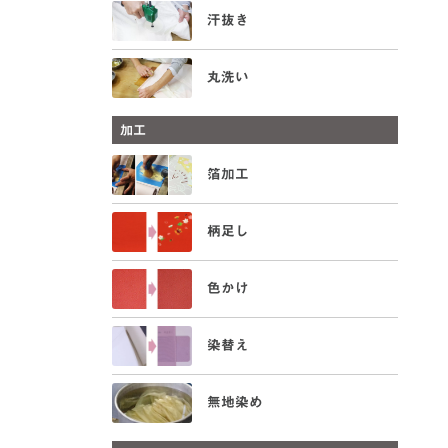
汗抜き
丸洗い
加工
箔加工
柄足し
色かけ
染替え
無地染め