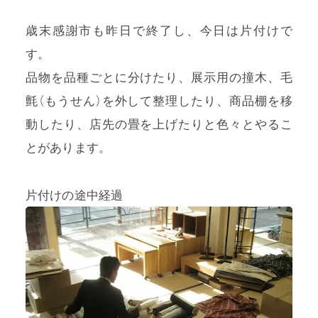
歳末感謝市も昨日で終了し、今日は片付けで
す。
品物を品種ごとに分けたり、展示用の撞木、毛
プライバシーポリシー
氈（もうせん）を外して整理したり、商品棚を移
特定商取引法に基づく表記
動したり、店先の畳を上げたりと色々とやるこ
とがあります。
利用規約
片付けの途中経過