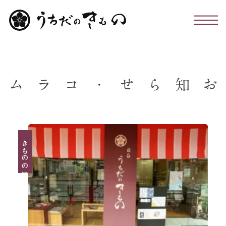
わたしたちについて
ム
ラ
コ
・
せ
ら
知
お
お仕立て・お手入れ・着付け
店舗のこと
きものの話
お問い合わせ
お知らせ・コラム